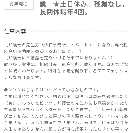
業 ★土日休み。残業なし。
募集職種
長期休暇年4回。
仕事内容
【弁護士の先生方（法律事務所）とパートナーになり、専門性
の高い不動産を売却するお仕事です。】
（弁護士に不動産を売りつける仕事ではありません！）
取り扱う案件は、相続財産、遺産分割、成年後見、管財などな
ど多岐にわたります。特殊な領域を掘り下げるプロフェッショ
ナルなお仕事です。
◆＞＞＞はじまりはいつだって小さなものです。
まずは慣れてください。初めはキョロキョロ周囲を観察したり
（笑）、おっかなビックリ弁護士の先生方にお電話をかけたり
する事から初々しくスタートしていきます。（半年一年は結果
が出ません。のんびりと喜びの種を蒔きましょう。ノルマもあ
りませんし、決して無理もさせません。速度を上げるばかりが
人生ではありません。厳しさが何ら成果をもたらさない事をマ